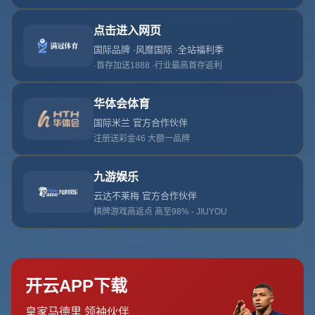
2026世界杯投注排行深度解析与趋势洞察
当越来越多球迷开始关注2026年世界杯时，除了赛程和阵
容，“2026世界杯投注排行”也悄然成为热门话题。人们不再
满足于简单地“买个球”，而是希望通过数据、排行和趋势，
找到更有依据的选择。尤其是在信息高度透明的当下，一份
可信的投注排行，不仅是参考清单，更像是一份世界杯投资
风向标，帮助玩家在复杂的市场中保持清醒和理性。
理解2026世界杯投注排行的真正含义
谈到2026世界杯投注排行，很多人第一反应是“哪支球队最
热门”。但更准确的理解应该是，这是一份综合了球队实力
评估 市场资金流向 历史表现 热门程度的复杂榜单。它通常
包括：冠军投注排行、小组出线热门排行、最佳射手热门排
行，甚至会延伸到每场比赛的热门盘口与冷门指数。真正有
价值的排行，不是简单列出“谁第一谁第二”，而是通过排序
与变化趋势，让参与者看到大众情绪与真实实力之间可能存
在的差距，从而形成更清醒的判断。