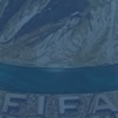
任何形式的2026世界杯投注排行，本质上都只是工具，而
不是答案。它可以帮助你快速了解市场主流观点，便于筛选
重点关注的球队与项目，但不能替代你对比赛本身的理解。
尤其在扩军赛制下，冷门与偶然性会比以往更频繁，单纯依
据排行下注极易陷入“追热”的误区。理性的方式，是在看懂
排行之后，再回到足球本身分析对战风格、阵容深度、关键
球员状态等因素，并结合自己的风险承受能力做出选择。
从更长远的角度看，真正的优势来自于持续复盘。每一届世
界杯结束之后，如果能回顾当时的投注排行与最终结果，对
比哪些热门被高估、哪些冷门被忽略，就能不断校正自己的
判断方式。当2026世界杯的热潮来临时，那些真正理解排
行逻辑、善于挖掘信息差的人，往往更有可能在激烈的市场
波动中保持冷静，找到少数真正值得出手的机会，避免被一