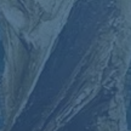
词放到具体分析情境中，既保持了内容的可读性，又让文章
在搜索语境下仍具相关性。
比如在谈及2026世界杯夺冠热门走势时，可以自然引出“投
注排行”的变化，进一步切入“世界杯在线投注平台”“世界杯
投注数据统计”等扩展话题，但在实际描述中，不刻意重复
某个词，而是用不同表述展开同一逻辑。这样的内容结构，
更接近真实分析者的写作风格，也更适合读者深入理解。
理性看待排行榜背后的风险与机会