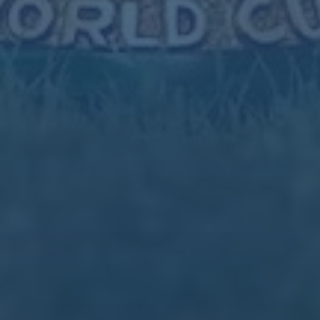
份光鲜的“热门榜单”牵着走。
【官方指定平台】官方顶级竞技大厅，获取最新盘口赔率与