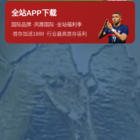
单一国家，而是分散到多个城市；旅行距离 气候差异 时区
适应等因素，将在无形中影响球队状态，从而慢慢渗透到排
行变化中。比如某支欧洲强队，若被分在需要频繁跨国奔波
的小组，短时间内连串作战的体能消耗，将让他们在实力排
行中稍显“虚高”，而精明的投注者往往会通过研究赛程，发
现这些被市场高估的热门。
投注排行通常关注的核心板块
在分析2026世界杯投注排行时，可以从几个关键板块入
手，理解排行背后的逻辑：
其一是冠军热门排行。这类排行往往把传统豪门放在前列，
如拥有深厚世界杯经验和稳定青训体系的球队。这并不意味
着排行第一就必然最划算。因为冠军市场往往伴随热门溢
价，即赔率被压得很低，而冷门球队在榜单中虽然靠后，却
可能拥有更高价值。
其二是小组出线与晋级排行。扩军后的世界杯小组更多、对
手层级差异更大，一些排名中游但分组有利的队伍，往往在
出线投注排行中排位靠前。这种排行的关注重点是赛程结构
与对阵组合，而不仅仅是球队纸面实力。
其三是个人奖项与数据类投注排行。典型如金靴热门排行、
最佳球员排行等。这些榜单在2026年尤其值得关注，因为
赛制扩大意味着更多场次，也可能意味着强队球员轮换更频