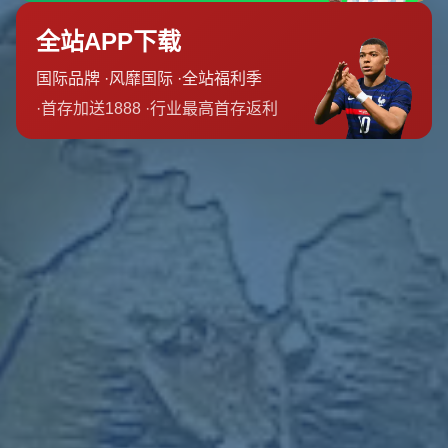
是在欧冠决赛读秒头球扳平比分的瞬间 是在球队状态摇摆
时对内对外那种坚定的态度 这种被证明过的冠军基因 正是
巴黎长期缺失的部分 波帅选择信任拉莫斯 不只是相信他的
防守和头球 更是相信他能把那种习惯于赢球的心态 带进王
子公园球场 让队友们在每天的准备中都感受到一种看不见
的冠军标准
巴黎的信念 来自一次次被质疑之后的回答
谈到巴黎 很多人会想到的是金元足球 是豪华锋线和高调的
转会窗口 然而在欧冠淘汰赛屡屡折戟之后 这支球队被贴上
的标签更多是脆弱和不稳定 波帅上任后多次提到 球队需要
的不只是技战术升级 更是心态上的成熟 需要在被逆转后还
能抬起头 在被嘘声包围时还能坚持自己的踢法 所谓巴黎的
信念 并不是一句宣传口号 而是要在训练中的每一次压榨 在
更衣室的每一次复盘 在失败后的每一次自省中一点点累积
而这恰好是领袖球员作用最明显的空间 他们是那些在别人
沉默时愿意先开口的人 是在所有人退后半步时愿意上前一
步的人
案例一 皇马逆转文化给巴黎的启示
如果把拉莫斯在皇马的经历当作一面镜子 就会发现巴黎过
去缺乏的 不是个人能力 而是整体心理结构 在皇马 2比0落后