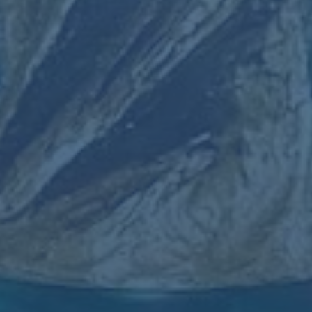
案例二 逆风比赛中的隐形转折点
想象这样一场比赛 巴黎在欧冠淘汰赛首回合客场丢掉两个
球 比赛进入下半场后 球队开始急躁 传球失误增多 前锋频繁
回头摊手 如果更衣室缺乏强有力的声音 这种情绪会迅速漫
延 甚至在输掉首回合后就让球队心理上提前缴械 而假如场
上有一名类似拉莫斯的领袖 他可能会做的不是华丽的表演
而是用几次稳健的防守动作 几次前插争顶 几声高声提醒 把
比赛重新拉回球队熟悉的节奏 当他在后场大声要求大家放
缓节奏 不要被对手的节奏带着走 时刻注意保持阵型 这种声
音本身就会成为一种信号 告诉队友 这场比赛还有空间 还有
转机 这类隐形转折点 往往不会出现在官方集锦中 却在赛后
教练的复盘中被着重提起 这正是领袖球员改变比赛走向的
微妙方式
信念的双向奔赴 波帅与拉莫斯之间的互相成就
从另一个角度看 波帅在寻找领袖球员的过程中 自己也同样
需要信任和支持 对一名主教练来说 把更衣室完全掌控在自