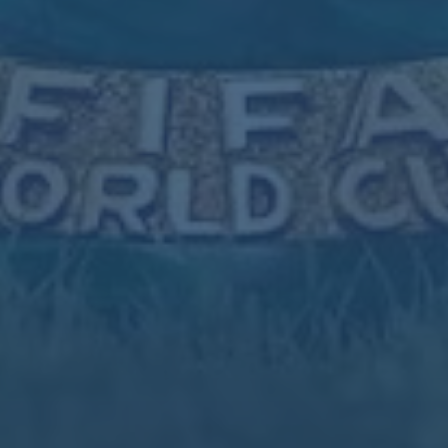
己手里 并不是最理想的状态 真正成熟的强队 往往是教练与
更衣室领袖之间形成互补关系 教练制定方向和框架 领袖在
其中以球员身份进行二次传导 当波帅说拉莫斯会看到巴黎
的信念时 这句话其实也是一种邀请 他希望拉莫斯不仅仅是
这个体系的执行者 更是参与塑造者 当主教练和领袖球员在
对球队未来的理解上达成共识 时常见的内部割裂就会被大
大削弱 更衣室就有机会真正形成一个对外一致 对内坦诚的
共同体
从个人到团队 巴黎需要的是持续的精神积累
当然 把所有希望压在一个名字上并不现实 即便是拥有丰富
荣誉的拉莫斯 也无法靠个人魅力永久支撑一支球队的信念
波帅寻找领袖球员的真正目标 并不是找到一个英雄人物去
扮演救世主 而是通过这样的存在逐步感染更多人 最理想的
状态 是在关键时刻站出来的球员不止一位 是在更衣室里愿
意直言不讳的人越来越多 是年轻球员不再只是安静地听 而
是学会在合适的时机表达责任 当这种从点到面的扩散完成
巴黎的信念就不再依赖某个具体球员 而会沉淀为一种长期
的俱乐部文化 即便将来人员更替 这种文化依然能够传承
中的思考 领袖与信念是一场漫长的工程
波帅那句我一直在找领袖球员 更像是一种对现代豪门困境